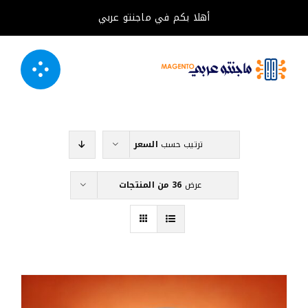
خطى
أهلا بكم في ماجنتو عربي
لى
لمحتوى
ترتيب حسب
السعر
عرض
36 من المنتجات