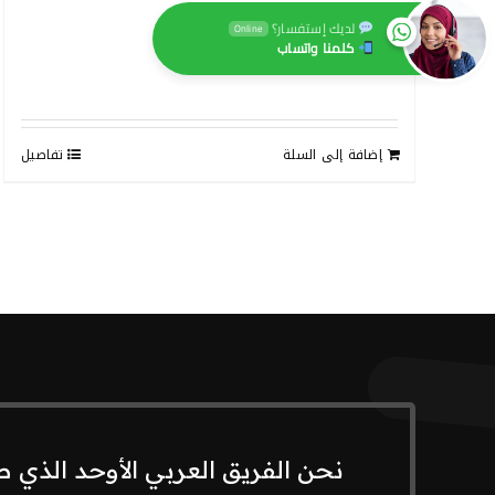
System
لديك إستفسار؟
Online
$
199
كلمنا واتساب
إضافة إلى السلة
تفاصيل