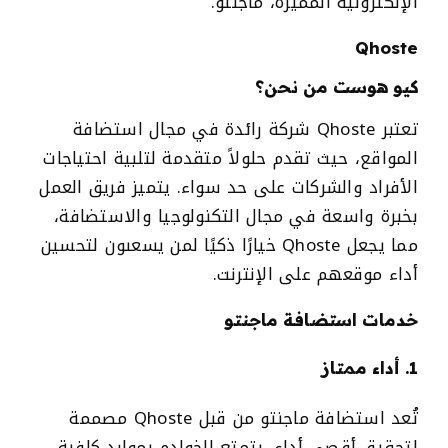
الإلكترونية المميزة، ماجنتو.
Qhoste
كيو هوست من نحن؟
تعتبر Qhoste شركة رائدة في مجال استضافة
المواقع، حيث تقدم حلولاً متقدمة لتلبية احتياجات
الأفراد والشركات على حد سواء. يتميز فريق العمل
بخبرة واسعة في مجال التكنولوجيا والاستضافة،
مما يجعل Qhoste خيارًا ذكيًا لمن يسعىون لتحسين
أداء موقعهم على الإنترنت.
خدمات
استضافة ماجنتو
1. أداء ممتاز
تُعد
استضافة ماجنتو
من قبل Qhoste مصممة
لتحقيق أقصى أداء. يتمتع الخوادم بموارد كافية