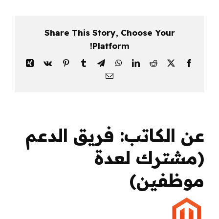
بأسعار
ممتازة
استضافة
Share This Story, Choose Your
Qhoste
Platform!
مغلقة
Xing
Vk
Pinterest
Tumblr
Telegram
WhatsApp
LinkedIn
Reddit
Facebook
X
البريد
الإلكتروني
عن الكاتب:
فريق الدعم
(مشترك لعدة
موظفين)