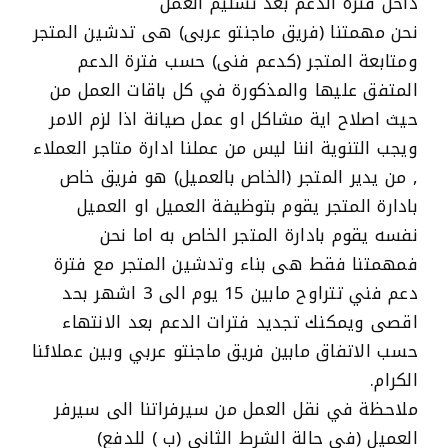
داخل فترة الدعم بعد تسليم العمل
نحن مهمتنا (فريق ماجنتو عربى) هى تدشين المتجر
ومتابعة المتجر (كدعم فنى) حسب فترة الدعم
المتفق عليها والمذكورة في كل باقات العمل من
حيث اصلاح اية مشاكل او عمل صيانة اذا لزم الامر
ويجب التنوية اننا ليس من عملنا ادارة متاجر العملاء
, من يدير المتجر (الخاص بالعميل) هو فريق خاص
بادارة المتجر يقوم بتوظيفة العميل او العميل
نفسه يقوم بادارة المتجر الخاص به اما نحن
فمهمتنا فقط هى بناء وتدشين المتجر مع فترة
دعم فني تتراوح مابين 15 يوم الى 3 اشهر بحد
اقصى ويمكنك تجديد فترات الدعم بعد الانتهاء
حسب الاتفاق مابين فريق ماجنتو عربي وبين عملائنا
الكرام.
ملاحظة في نقل العمل من سيرفراتنا الى سيرفر
العميل (في حالة الشرط الثاني (ب ) للدفع)