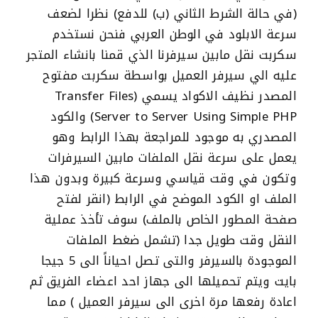
(في حالة الشرط الثاني (ب) للدفع) نظرا لضعف
سرعة الابلود في الوطن العربي فنحن نستخدم
سكربت نقل مابين سيرفرنا الذي قمنا بانشاء المتجر
عليه الي سيرفر العميل بواسطة سكربت مفتوح
المصدر نظيف الاكواد يسمي (Transfer Files
Server to Server Using Simple PHP) والكود
المصدري به موجود للمراجعة بهذا الرابط وهو
يعمل على سرعة نقل الملفات مابين السيرفرات
وتكون في وقت قياسي وسرعة كبيرة وبدون هذا
الملف او الكود الموضح في الرابط (انقر لفتح
صفحة المطور الخاص بالملف) سوف تأخذ عملية
النقل وقت طويل جدا (تشمل ضغط الملفات
الموجودة بالسيرفر والتى تصل احياناً الى 5 جيجا
بايت ويتم تحميلها الى جهاز احد اعضاء الفريق ثم
اعادة رفعها مرة اخرى الى سيرفر العميل ) مما