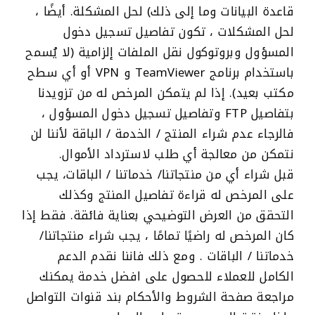
قاعدة البيانات وما إلى ذلك) لحل المشكلة. أيضًا ،
لحل المشكلات ، تكون تفاصيل تسجيل دخول
المسؤول وبروتوكول نقل الملفات إلزامية (لا يُسمح
باستخدام برنامج TeamViewer و VPN أو أي سطح
مكتب بعيد). إذا لم يتمكن المرخص له من تزويدنا
بتفاصيل FTP وتفاصيل تسجيل دخول المسؤول ،
فالرجاء عدم شراء المنتج / الخدمة / الباقة لأننا لن
نتمكن من معالجة أي طلب لاسترداد الأموال.
قبل شراء أي من منتجاتنا/ خدماتنا / الباقات، يجب
على المرخص له قراءة تفاصيل المنتج وكذلك
التحقق من العرض التوضيحي بعناية فائقة. فقط إذا
كان المرخص له راضيًا تمامًا ، يجب شراء منتجاتنا/
خدماتنا / الباقات . ومع ذلك فاننا نقدم الدعم
الكامل للعملاء للحصول على افضل خدمة يمكنك
مراجعة صفحة الشروط والأحكام بند قنوات التواصل