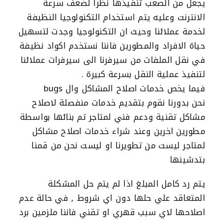
يجعل من الصعب تنفيذها نظرا لضعف سرعة
الانترنت وعليه يتم استخدام التكنولوجيا النظيفة
لخدمة عملائنا وحيث ان التكنولوجيا وجدت لتسهيل
حياة الافراد والمطورين فاننا نستخدم اكواد نظيفة
في نقل الملفات من سيرفرنا الى سيرفرات عملائنا
لتنفيذ عملية النقل بسرعة كبيرة .
فيما يخص خدمات اصلاح المشاكل وال bugs
نحن بدورنا نقوم بتقديم خدمات منفصلة لاصلاح
مشاكل تقنية ودعم فني لمتاجر تم بنائها بواسطة
مطورين اخرين وعند شراء خدمات اصلاح مشاكل
لمتاجر ليست من تطويرنا او ليست نحن من قمنا
بتدشينها
يتم رد كامل المبلغ اذا لم يتم حل المشكلة
المتعاقد علي حلها دون اي شروط , في حالة عدم
اصلاحها لاي سبب قهري او تقني فاننا ملزمين برد