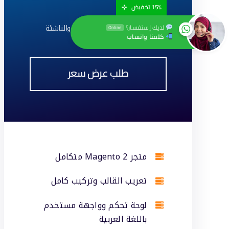
15% تخفيض
ينصح بها للمتاجر الصغيرة والناشئة
لديك إستفسار؟
Online
كلمنا واتساب
طلب عرض سعر
متجر Magento 2 متكامل
تعريب القالب وتركيب كامل
لوحة تحكم وواجهة مستخدم
باللغة العربية