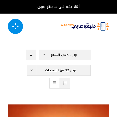
خطى
أهلا بكم في ماجنتو عربي
لى
لمحتوى
ترتيب حسب
السعر
عرض
12 من المنتجات